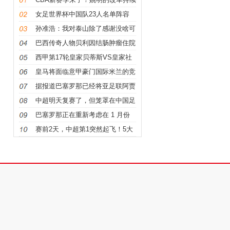
推进他也期待回归主客场 零点idc
女足世界杯中国队23人名单阵容
论坛 堕落之后书包网
+号码
孙准浩：我对泰山除了感谢没啥可
说的了，郭田雨有全亚洲最好的身
巴西传奇人物贝利因结肠肿瘤住院
体
接受治疗
西甲第17轮皇家贝蒂斯VS皇家社
会
皇马将面临意甲豪门国际米兰的竞
争克罗地亚中场洛夫罗·马杰尔
据报道巴塞罗那已经将亚足联阿贾
克斯前锋塞巴斯蒂安·哈勒确定为
中超明天复赛了，但笼罩在中国足
转会目标
球的阴云，没有散去
巴塞罗那正在重新考虑在 1 月份
签下 23 岁的巴西前锋亚瑟·卡布拉
赛前2天，中超第1突然起飞！5大
尔
国脚+5大外援，广州队已无力阻
挡