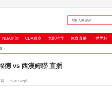
NBA新闻
CBA联赛
竞彩推荐
体育直播
世界杯
播
>
福德 vs 西漢姆聯 直播
联网
作者：wzp8