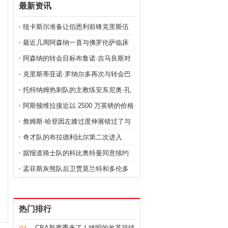
最新资讯
纽卡斯尔准备让伯恩利前锋克里斯伍
德成为他们一月份的第二个签约球员
最近几周阿森纳一直与佛罗伦萨临床
前锋杜桑·弗拉霍维奇的转会联系在一
阿森纳的转会目标布鲁诺·吉马良斯对
起
从里昂转会的可能性发表了自己的看
克里斯蒂亚诺·罗纳尔多再次与转会巴
法
黎圣日耳曼联系在一起
托特纳姆热刺队的主教练安东尼奥·孔
蒂想要做出一些改变来加强他的阵容
阿斯顿维拉接近以 2500 万英镑的价格
收购埃弗顿边后卫卢卡斯迪涅
詹姆斯·哈登因左膝过度伸展错过了与
开拓者队的比赛
奇才队的布拉德利比尔第二次进入
NBA 的健康和安全协议
据报道骑士队的科比奥特曼同意续约
至 2027-28 赛季
孟菲斯灰熊队后卫贾莫兰特和多伦多
猛龙队后卫弗雷德范弗利特被评为本
周最佳球员
热门排行
CBA新赛季来了！姚明的改革持续